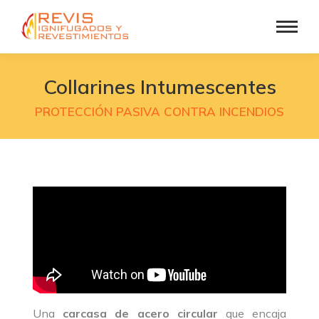
Collarines Intumescentes
PROTECCIÓN PASIVA CONTRA INCENDIOS
Una
carcasa de acero circular
que encaja