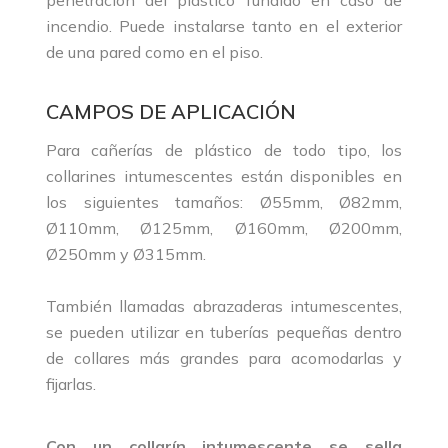
penetración del plástico fundido en caso de
incendio. Puede instalarse tanto en el exterior
de una pared como en el piso.
CAMPOS DE APLICACIÓN
Para cañerías de plástico de todo tipo, los
collarines intumescentes están disponibles en
los siguientes tamaños: Ø55mm, Ø82mm,
Ø110mm, Ø125mm, Ø160mm, Ø200mm,
Ø250mm y Ø315mm.
También llamadas abrazaderas intumescentes,
se pueden utilizar en tuberías pequeñas dentro
de collares más grandes para acomodarlas y
fijarlas.
Con un collarín intumescente se sella