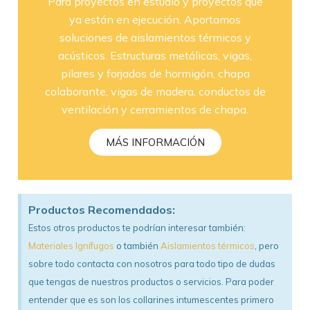
Para proyectos en estudio y proyectos que
ya están en ejecución. Aportamos
soluciones de aislamientos térmicos y
acústicos. Estructuras metálicas, vigas,
pilares y forjados de hormigón, chapa
colaborante, vigas de madera, conductos de
ventilación y cerramientos de chapa.
MÁS INFORMACIÓN
Productos Recomendados:
Estos otros productos te podrían interesar también:
Materiales Ignífugos
o también
Aislamientos térmicos
, pero
sobre todo contacta con nosotros para todo tipo de dudas
que tengas de nuestros productos o servicios. Para poder
entender que es son los collarines intumescentes primero